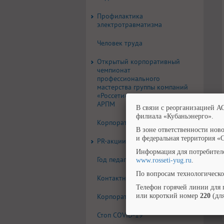
Профилактика
электротравматизма
Человек труда
Открытый корпоративный
чемпионат
профессионального
мастерства группы компаний
«Россети» по стандартам
АРПМ
В связи с реорганизацией А
филиала «Кубаньэнерго».
Корпоративная газета
В зоне ответственности нов
и федеральная территория «
PR-акции, конкурсы
Информация для потребител
Год педагога и наставника
www.rosseti-yug.ru
.
По вопросам технологическо
Контактная информация
Телефон горячей линии для 
Корпоративная символика
или короткий номер
220
(для
Стоп COVID-19