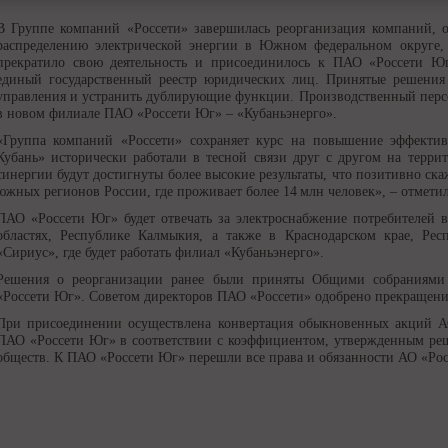
В Группе компаний «Россети» завершилась реорганизация компаний, о
распределению электрической энергии в Южном федеральном округе, 
прекратило свою деятельность и присоединилось к ПАО «Россети Ю
единый государственный реестр юридических лиц. Принятые решения
управления и устранить дублирующие функции. Производственный перс
в новом филиале ПАО «Россети Юг» – «Кубаньэнерго».
«Группа компаний «Россети» сохраняет курс на повышение эффекти
Кубань» исторически работали в тесной связи друг с другом на терри
синергии будут достигнуты более высокие результаты, что позитивно ска
южных регионов России, где проживает более 14 млн человек», – отмет
ПАО «Россети Юг» будет отвечать за электроснабжение потребителей в
областях, Республике Калмыкия, а также в Краснодарском крае, Ре
«Сириус», где будет работать филиал «Кубаньэнерго».
Решения о реорганизации ранее были приняты Общими собраниями
«Россети Юг». Советом директоров ПАО «Россети» одобрено прекращени
При присоединении осуществлена конвертация обыкновенных акций А
ПАО «Россети Юг» в соответствии с коэффициентом, утвержденным р
обществ. К ПАО «Россети Юг» перешли все права и обязанности АО «Рос