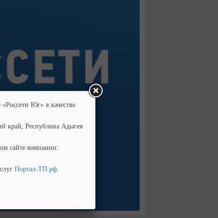
 «Россети Юг» в качестве
ий край, Республика Адыгея
ом сайте компании:
услуг
Портал-ТП.рф
.