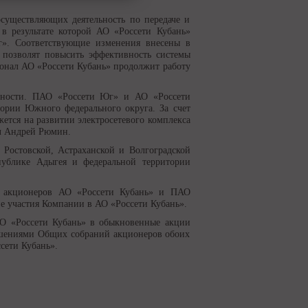
существляющих деятельность по передаче и
в результате которой АО «Россети Кубань»
г». Соответствующие изменения внесены в
 позволят повысить эффективность системы
онал АО «Россети Кубань» продолжит работу
вности. ПАО «Россети Юг» и АО «Россети
тории Южного федерального округа. За счет
жется на развитии электросетевого комплекса
ил Андрей Рюмин.
 Ростовской, Астраханской и Волгоградской
спублике Адыгея и федеральной территории
 акционеров АО «Россети Кубань» и ПАО
е участия Компании в АО «Россети Кубань».
О «Россети Кубань» в обыкновенные акции
ешениями Общих собраний акционеров обоих
сети Кубань».