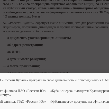
№51) с 13.12.2024 прекращено биржевое обращение акций, 24.01.20
на публичный статус, новое наименование - Акционерное обществ
освобождено от раскрытия информации в соответствии со ст.30 Фед
"О рынке ценных бумаг".
АО «Россети-Кубань» обращает Ваше внимание, что для реализации Ва
акционеров, получение дивидендов и прочие корпоративные события)
актуальные данные о Вас, а именно:
о документе, удостоверяющем личность;
об адресе регистрации;
об ИНН,
о дате и месте рождения;
о месте проживания;
о банковских реквизитах (желательно).
Наличие информации о банковских реквизитах существенно упрощает
О «Россети Кубань» прекратило свою деятельность и присоединено к ПАО
Информация должна быть предоставлена регистратору Общества – АО «
указанных выше сведений, либо в случае возможного отсутствия сведен
ого филиала ПАО «Россети Юг» – «Кубаньэнерго» находятся Краснодарск
обращались в адрес регистратора).
Сириус».
Обращаем Ваше внимание, что действующим законодательством Росс
ей филиала ПАО «Россети Юг» – «Кубаньэнерго» доступна на официальн
административная ответственность АО «Россети Кубань» за непредоста