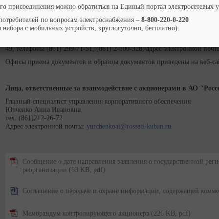
получивших дивиденды.
го присоединения можно обратиться на Единый портал электросетевых 
По всем вопросам просим Вас обращаться к АО «НРК - Р.О.С.Т.»:
потребителей по вопросам электроснабжения –
8-800-220-0-220
Единый контакт-центр обслуживания клиентов:
+7 (495) 771-73-35
 набора с мобильных устройств, круглосуточно, бесплатно).
Краснодарский филиал АО «НРК - Р.О.С.Т.»:
350020, г. Краснодар, у
49, телефоны (861) 299-71-51, (861) 2-100-328, адрес электронной поч
Офисы приема документов и образцы документов приведены на веб-са
Лица, ответственные за взаимодействие с акционерами в АО "Росс
Главный специалист управления корпоративного обеспечения
Юрченко Анна Ивановна
тел. (861)212-26-72
Адрес электронной почты:
yurchenkoai@rosseti-kuban.ru
Сообщение о дате направления заявления о государственной реги
реорганизации
(63 KB, pdf)
Соглашение о передаче и охране информации, содержащей комм
Меморандум контролирующего акционера
(226 KB, pdf)