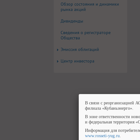
Обзор состояния и динамики
рынка акций
Дивиденды
Сведения о регистраторе
Общества
Эмиссия облигаций
Центр инвестора
В связи с реорганизацией А
филиала «Кубаньэнерго».
В зоне ответственности нов
и федеральная территория «
Информация для потребител
www.rosseti-yug.ru
.