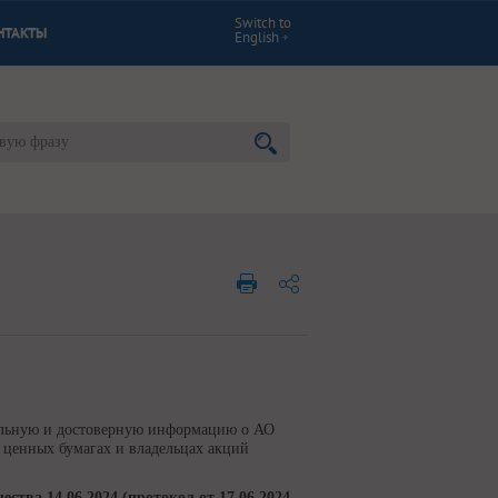
Switch to
НТАКТЫ
English
уальную и достоверную информацию о АО
 ценных бумагах и владельцах акций
тва 14.06.2024 (протокол от 17.06.2024