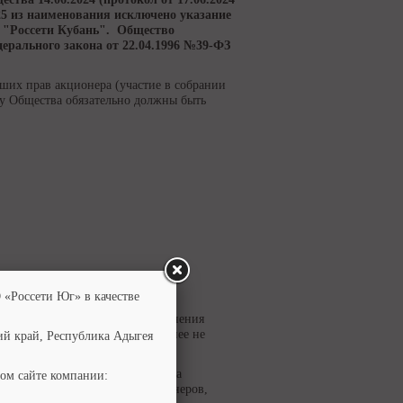
25 из наименования исключено указание
о "Россети Кубань". Общество
ерального закона от 22.04.1996 №39-ФЗ
ших прав акционера (участие в собрании
 у Общества обязательно должны быть
 процесс выплаты дивидендов.
 «Россети Юг» в качестве
НРК - Р.О.С.Т.» в случае изменения
ий у регистратора (если Вы ранее не
ий край, Республика Адыгея
ийской Федерации предусмотрена
ом сайте компании:
вление реквизитов своих акционеров,