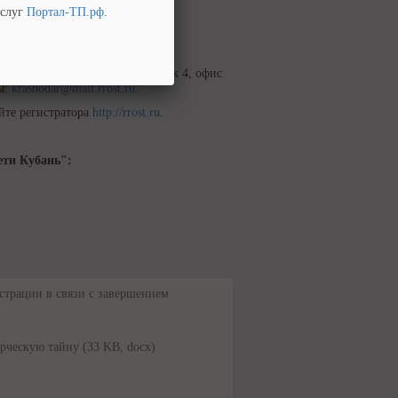
услуг
Портал-ТП.рф
.
,
contact-center@rrost.ru
.
л. Красная, д.180, Литер А, этаж 4, офис
ты:
krasnodar@mail.rrost.ru
.
йте регистратора
http://rrost.ru
.
ети Кубань":
страции в связи с завершением
ерческую тайну
(33 KB, docx)