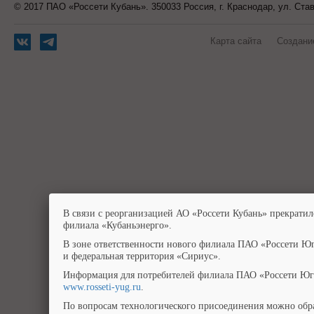
© 2017 ПАО «Россети Кубань». 350033 Россия, г. Краснодар, ул. Ста
Карта сайта
Создани
В связи с реорганизацией АО «Россети Кубань» прекратил
филиала «Кубаньэнерго».
В зоне ответственности нового филиала ПАО «Россети Юг
и федеральная территория «Сириус».
Информация для потребителей филиала ПАО «Россети Юг»
www.rosseti-yug.ru
.
По вопросам технологического присоединения можно обра