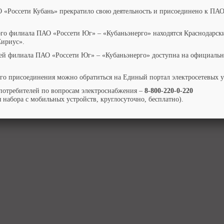
Архив за 2016
О «Россети Кубань» прекратило свою деятельность и присоединено к ПАО
ого филиала ПАО «Россети Юг» – «Кубаньэнерго» находятся Краснодарск
Сириус».
ей филиала ПАО «Россети Юг» – «Кубаньэнерго» доступна на официальн
го присоединения можно обратиться на Единый портал электросетевых 
потребителей по вопросам электроснабжения –
8-800-220-0-220
 набора с мобильных устройств, круглосуточно, бесплатно).