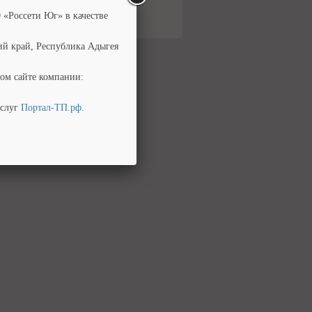
 «Россети Юг» в качестве
ий край, Республика Адыгея
ом сайте компании:
услуг
Портал-ТП.рф
.