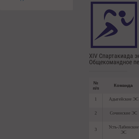
ХIV Спартакиада э
Общекомандное пе
№
Команда
п/п
1
Адыгейские ЭС
2
Сочинские ЭС
Усть-Лабинские
3
ЭС