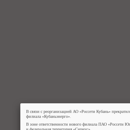
В связи с реорганизацией АО «Россети Кубань» прекратил
филиала «Кубаньэнерго».
В зоне ответственности нового филиала ПАО «Россети Юг
и федеральная территория «Сириус».