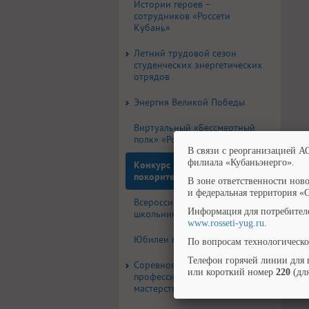
Истории героев –
сотрудников «Россети
Кубань»
Летний трудовой сезон
студенческих энергетических
отрядов
Энергия Великой Победы
Виртуальный «Бессмертный
полк» «Россети Кубань»
В связи с реорганизацией А
филиала «Кубаньэнерго».
Конкурс «Энергия
покорителей космоса»
В зоне ответственности нов
и федеральная территория «
Всероссийская олимпиада
Информация для потребител
школьников ПАО «Россети»
www.rosseti-yug.ru
.
Юбилеи плана ГОЭЛРО
По вопросам технологическо
Телефон горячей линии для 
Соревнования по
или короткий номер
220
(для
профессиональному
мастерству