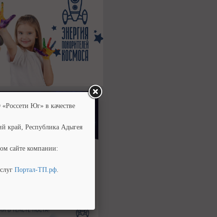
 «Россети Юг» в качестве
ий край, Республика Адыгея
ом сайте компании:
услуг
Портал-ТП.рф
.