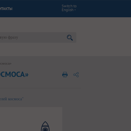
Switch to
НТАКТЫ
English
осмоса»
ОСМОСА»
лей космоса"