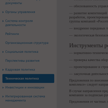
документы
обоснованность управл
Органы управления
развитие компетенций 
разработок, проектирован
Система контроля
группы компаний «Россети
деятельности
внедрение передовых 
Рейтинги
экологическая безопасн
Организационная структура
Инструменты р
Социальная политика
нормативно-техническо
проверка качества обор
Перспективы развития
проектирование и стро
Кадровая политика
закупочная деятельност
Техническая политика
Предложения по внесению
комплексе» следует напра
Инвестиции и инновации
В случае направления пр
компании за подписью ру
Интегрированная система
менеджмента
Предложения от частных л