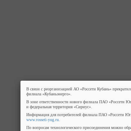
В связи с реорганизацией АО «Россети Кубань» прекратил
филиала «Кубаньэнерго».
В зоне ответственности нового филиала ПАО «Россети Юг
и федеральная территория «Сириус».
Информация для потребителей филиала ПАО «Россети Юг»
www.rosseti-yug.ru
.
По вопросам технологического присоединения можно обра