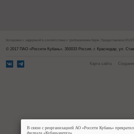
Котировки с задержкой в соответствии с требованиями бирж. Предоставлено RU
© 2017 ПАО «Россети Кубань». 350033 Россия, г. Краснодар, ул. Ста
Карта сайта
Создани
В связи с реорганизацией АО «Россети Кубань» прекратил
филиала «Кубаньэнерго».