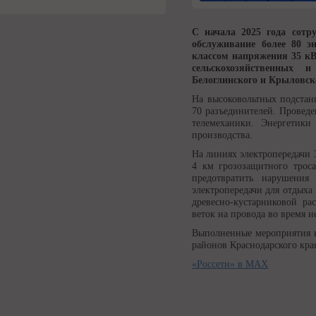
С начала 2025 года сотр
обслуживание более 80 э
классом напряжения 35 кВ
сельскохозяйственных 
Белоглинского и Крыловск
На высоковольтных подстан
70 разъединителей. Проведе
телемеханики. Энергетики
производства.
На линиях электропередачи 3
4 км грозозащитного трос
предотвратить нарушения
электропередачи для отдыха
древесно-кустарниковой ра
веток на провода во время н
Выполненные мероприятия н
районов Краснодарского кра
«Россети» в MAX