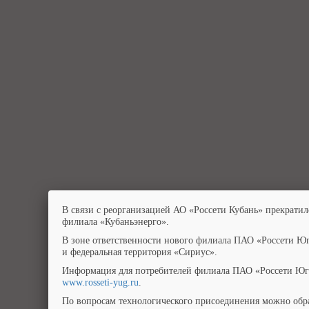
В связи с реорганизацией АО «Россети Кубань» прекратил
филиала «Кубаньэнерго».
В зоне ответственности нового филиала ПАО «Россети Юг
и федеральная территория «Сириус».
Информация для потребителей филиала ПАО «Россети Юг»
www.rosseti-yug.ru
.
По вопросам технологического присоединения можно обра