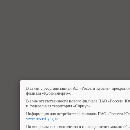
В связи с реорганизацией АО «Россети Кубань» прекратил
филиала «Кубаньэнерго».
В зоне ответственности нового филиала ПАО «Россети Юг
и федеральная территория «Сириус».
Информация для потребителей филиала ПАО «Россети Юг»
www.rosseti-yug.ru
.
По вопросам технологического присоединения можно обра