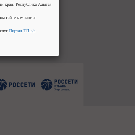
ий край, Республика Адыгея
ом сайте компании:
услуг
Портал-ТП.рф
.