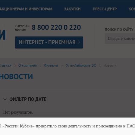
АКЦИОНЕРАМ И ИНВЕСТОРАМ
ЗАКУПКИ
ПРЕСС-ЦЕНТР
КО
8 800 220 0 220
ГОРЯЧАЯ
ПОИСК ПО САЙТУ
ЛИНИЯ
ИНТЕРНЕТ - ПРИЕМНАЯ
Главная
О компании
Филиалы
Усть-Лабинские ЭС
Новости
НОВОСТИ
ФИЛЬТР ПО ДАТЕ
Нет результатов.
О «Россети Кубань» прекратило свою деятельность и присоединено к ПАО