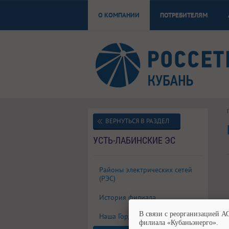
О КОМПАНИИ
ПОТРЕБИТЕЛЯМ
ВЕРНУТЬСЯ В РАЗДЕЛ
УСТЬ-ЛАБИНСКИЕ ЭС
Районы электрических сетей
(РЭС)
История филиала
В связи с реорганизацией А
Наша Гордость
филиала «Кубаньэнерго».