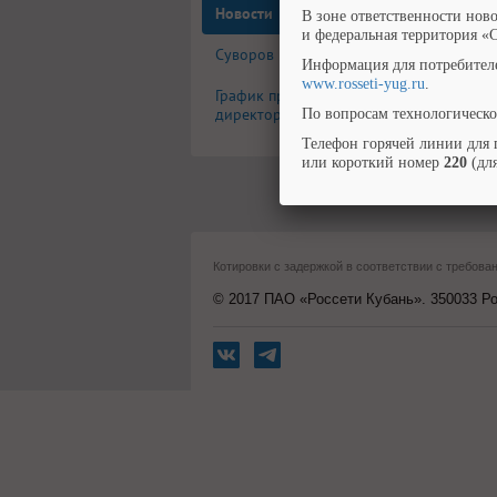
Новости
В зоне ответственности нов
и федеральная территория «
Суворов М.В.
Информация для потребител
www.rosseti-yug.ru
.
График проведения встреч
директором филиала
По вопросам технологическо
Телефон горячей линии для 
или короткий номер
220
(для
Котировки с задержкой в соответствии с требо
© 2017 ПАО «Россети Кубань». 350033 Рос