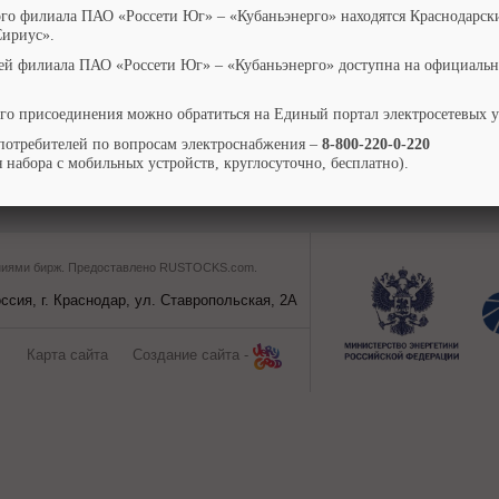
ого филиала ПАО «Россети Юг» – «Кубаньэнерго» находятся Краснодарск
Сириус».
ей филиала ПАО «Россети Юг» – «Кубаньэнерго» доступна на официальн
го присоединения можно обратиться на Единый портал электросетевых 
потребителей по вопросам электроснабжения –
8-800-220-0-220
 набора с мобильных устройств, круглосуточно, бесплатно).
ваниями бирж. Предоставлено RUSTOCKS.com.
сия, г. Краснодар, ул. Ставропольская, 2A
Карта сайта
Создание сайта -