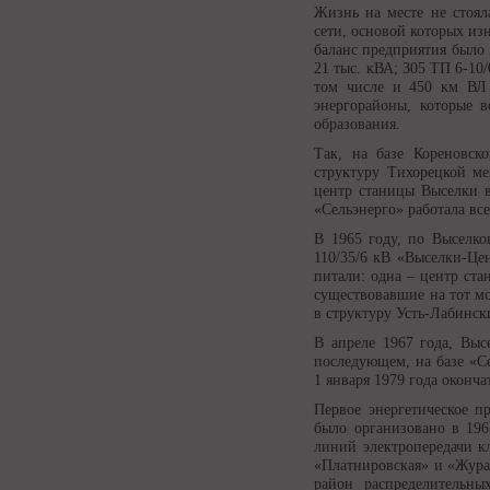
Жизнь на месте не стоял
сети, основой которых из
баланс предприятия было 
21 тыс. кВА; 305 ТП 6-10
том числе и 450 км ВЛ 
энергорайоны, которые 
образования.
Так, на базе Кореновск
структуру Тихорецкой м
центр станицы Выселки в 
«Сельэнерго» работала вс
В 1965 году, по Выселко
110/35/6 кВ «Выселки-Це
питали: одна – центр ста
существовавшие на тот м
в структуру Усть-Лабинск
В апреле 1967 года, Выс
последующем, на базе «С
1 января 1979 года оконча
Первое энергетическое п
было организовано в 196
линий электропередачи к
«Платнировская» и «Журав
район распределительны