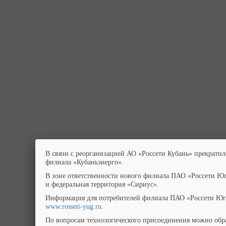
В связи с реорганизацией АО «Россети Кубань» прекратил
филиала «Кубаньэнерго».
В зоне ответственности нового филиала ПАО «Россети Юг
и федеральная территория «Сириус».
Информация для потребителей филиала ПАО «Россети Юг»
www.rosseti-yug.ru
.
По вопросам технологического присоединения можно обра