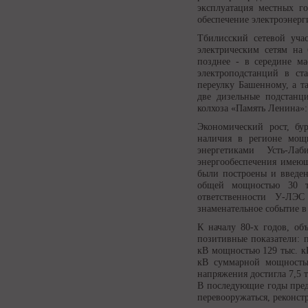
эксплуатация местных го
обеспечение электроэнерг
Тбилисский сетевой уча
электрическим сетям на 
позднее - в середине ма
электроподстанций в ст
переулку Башенному, а т
две дизельные подстанц
колхоза «Память Ленина»:
Экономический рост, бур
наличия в регионе мощн
энергетиками Усть-Ла
энергообеспечения имеющ
были построены и введен
общей мощностью 30 т
ответственности У-ЛЭС
знаменательное событие 
К началу 80-х годов, об
позитивные показатели: п
кВ мощностью 129 тыс. к
кВ суммарной мощностью
напряжения достигла 7,5 т
В последующие годы пред
перевооружаться, реконст