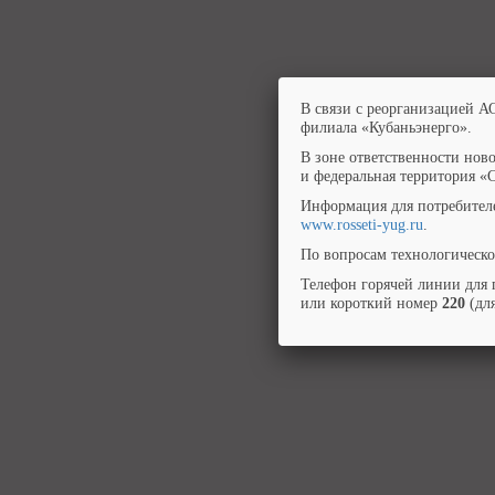
В связи с реорганизацией А
филиала «Кубаньэнерго».
В зоне ответственности нов
и федеральная территория «
Информация для потребител
www.rosseti-yug.ru
.
По вопросам технологическо
Телефон горячей линии для 
или короткий номер
220
(для