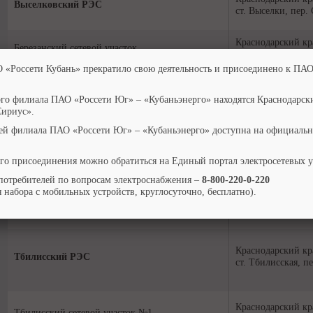
Выселковский РЭС
ст. Выселки, пер.
Краснодарский кр
Березанский сетевой участок
ст. Березанская, п
О «Россети Кубань» прекратило свою деятельность и присоединено к ПАО
Краснодарский кр
Выселковский сетевой участок
ого филиала ПАО «Россети Юг» – «Кубаньэнерго» находятся Краснодарск
ст. Выселки, пер.
Сириус».
ей филиала ПАО «Россети Юг» – «Кубаньэнерго» доступна на официальн
Краснодарский кр
Новобейсугский сетевой участок
ст. Новобейсугска
го присоединения можно обратиться на Единый портал электросетевых 
потребителей по вопросам электроснабжения –
8-800-220-0-220
Краснодарский кр
 набора с мобильных устройств, круглосуточно, бесплатно).
Ново-Малороссийский сетевой участок
ст. Ново-Малоросс
80
Краснодарский кр
Тбилисский РЭС
ст. Тбилисская, п
Краснодарский кр
Тбилисский сетевой участок №1