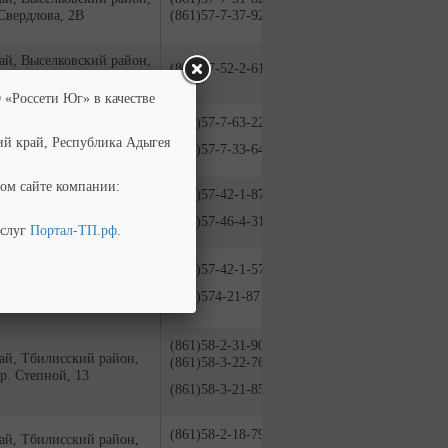
 Свердлова, 2В
(861)57-7-37-92
ай, Выселковский район,
(861)57-52-2-61
ер. Колхозный, 6
 «Россети Юг» в качестве
(861)57-7-63-22
ай, Выселковский район,
ий край, Республика Адыгея
 Свердлова, 2В
(861)57-7-33-64
ом сайте компании:
(861)57-42-1-87
ай, Выселковский район,
я, ул. Ленина, 45
(861)57-46-4-31
услуг
Портал-ТП.рф
.
ай, Выселковский район,
(861)57-42-1-57
ийская, ул. Кубанская,
(861)574-21-87
(861)58-2-31-90
ай, Тбилисский район,
(861)58-3-22-76
ер. Степной, 13
(861)58-3-21-85
(861)58-2-18-79
ай, Тбилисский район,