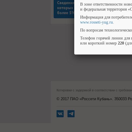
Сведения об Обществах, в
В зоне ответственности нов
которых Общество владеет
и федеральная территория «
более 5% голосующих акций
Информация для потребител
www.rosseti-yug.ru
.
По вопросам технологическо
Телефон горячей линии для 
или короткий номер
220
(для
Котировки с задержкой в соответствии с требо
© 2017 ПАО «Россети Кубань». 350033 Рос