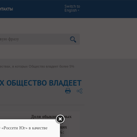
Switch to
НТАКТЫ
English
ствах, в которых Общество владеет более 5%
ЫХ ОБЩЕСТВО ВЛАДЕЕТ
Доля обыкновенных
акций лица,
ния
принадлежащих
 «Россети Юг» в качестве
эмитенту, %: