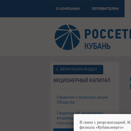
О КОМПАНИИ
ПОТРЕБИТЕЛЯМ
ВЕРНУТЬСЯ В РАЗДЕЛ
АКЦИОНЕРНЫЙ КАПИТАЛ
Сведения о выпусках акций
Общества
Сведения об акционерах,
владеющих 5% и более
голосующих акций Общества
В связи с реорганизацией А
филиала «Кубаньэнерго».