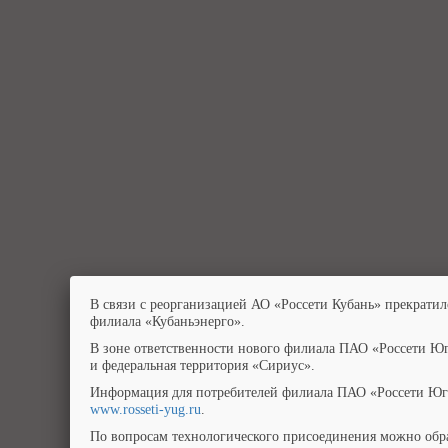
В связи с реорганизацией АО «Россети Кубань» прекратил
филиала «Кубаньэнерго».
В зоне ответственности нового филиала ПАО «Россети Юг
и федеральная территория «Сириус».
Информация для потребителей филиала ПАО «Россети Юг»
www.rosseti-yug.ru
.
По вопросам технологического присоединения можно обра