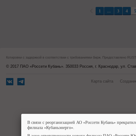
1
...
3
4
Котировки с задержкой в соответствии с требованиями бирж. Предоставлено RU
© 2017 ПАО «Россети Кубань». 350033 Россия, г. Краснодар, ул. Ста
Карта сайта
Создани
В связи с реорганизацией АО «Россети Кубань» прекратил
филиала «Кубаньэнерго».
В зоне ответственности нового филиала ПАО «Россети Юг