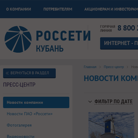
О КОМПАНИИ
ПОТРЕБИТЕЛЯМ
АКЦИОНЕРАМ И ИНВЕСТОРА
8 800 
ГОРЯЧАЯ
ЛИНИЯ
ИНТЕРНЕТ - 
Главная
Пресс-центр
Нов
ВЕРНУТЬСЯ В РАЗДЕЛ
НОВОСТИ КО
ПРЕСС-ЦЕНТР
ФИЛЬТР ПО ДАТЕ
Новости компании
Новости ПАО «Россети»
Фотогалерея
Видеоновости