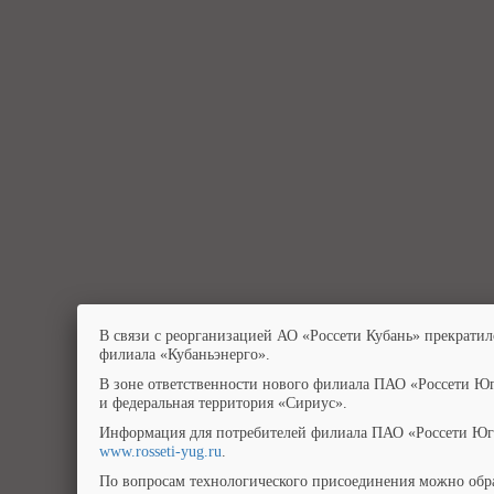
В связи с реорганизацией АО «Россети Кубань» прекратил
филиала «Кубаньэнерго».
В зоне ответственности нового филиала ПАО «Россети Юг
и федеральная территория «Сириус».
Информация для потребителей филиала ПАО «Россети Юг»
www.rosseti-yug.ru
.
По вопросам технологического присоединения можно обра