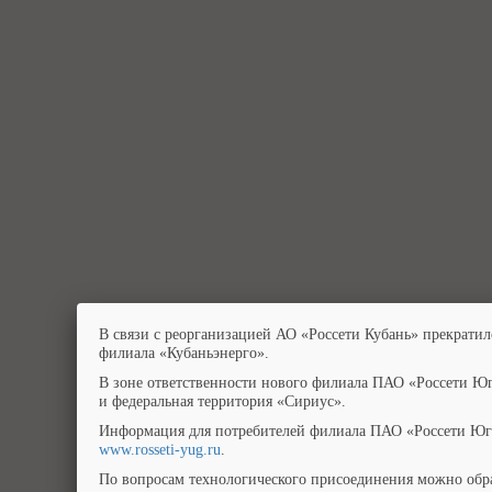
В связи с реорганизацией АО «Россети Кубань» прекратил
филиала «Кубаньэнерго».
В зоне ответственности нового филиала ПАО «Россети Юг
и федеральная территория «Сириус».
Информация для потребителей филиала ПАО «Россети Юг»
www.rosseti-yug.ru
.
По вопросам технологического присоединения можно обра