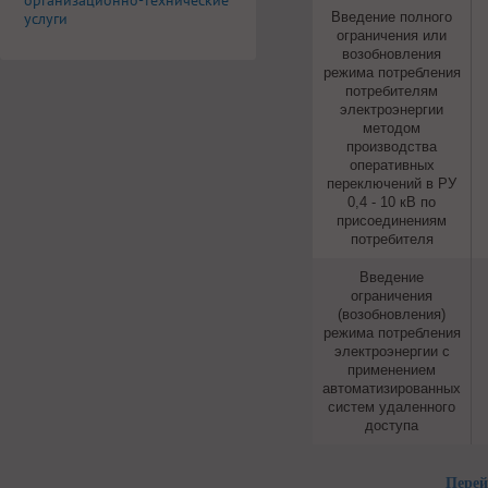
организационно-технические
услуги
Введение полного
ограничения или
возобновления
режима потребления
потребителям
электроэнергии
методом
производства
оперативных
переключений в РУ
0,4 - 10 кВ по
присоединениям
потребителя
Введение
ограничения
(возобновления)
режима потребления
электроэнергии с
применением
автоматизированных
систем удаленного
доступа
Перей