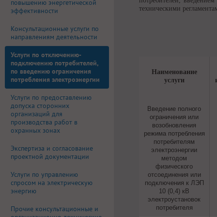
потребителей, введением
повышению энергетической
техническими регламента
эффективности
Консультационные услуги по
направлениям деятельности
Услуги по отключению-
подключению потребителей,
по введению ограничения
Наименование
потребления электроэнергии
услуги
Услуги по предоставлению
допуска сторонних
Введение полного
организаций для
ограничения или
производства работ в
возобновления
охранных зонах
режима потребления
потребителям
Экспертиза и согласование
электроэнергии
проектной документации
методом
физического
Услуги по управлению
отсоединения или
спросом на электрическую
подключения к ЛЭП
энергию
10 (0,4) кВ
электроустановок
потребителя
Прочие консультационные и