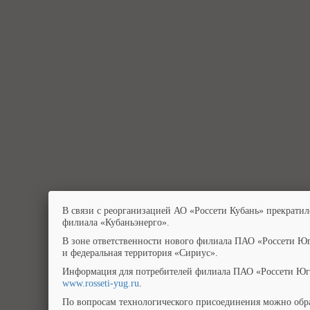
В связи с реорганизацией АО «Россети Кубань» прекратил
филиала «Кубаньэнерго».
В зоне ответственности нового филиала ПАО «Россети Юг
и федеральная территория «Сириус».
Информация для потребителей филиала ПАО «Россети Юг»
www.rosseti-yug.ru
.
По вопросам технологического присоединения можно обра