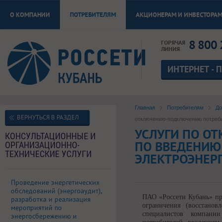
О КОМПАНИИ
ПОТРЕБИТЕЛЯМ
АКЦИОНЕРАМ И ИНВЕСТОРА
8 800 
ГОРЯЧАЯ
ЛИНИЯ
ИНТЕРНЕТ - 
Главная
Потребителям
До
ВЕРНУТЬСЯ В РАЗДЕЛ
отключению-подключению потреби
УСЛУГИ ПО О
КОНСУЛЬТАЦИОННЫЕ И
ПО ВВЕДЕНИЮ
ОРГАНИЗАЦИОННО-
ТЕХНИЧЕСКИЕ УСЛУГИ
ЭЛЕКТРОЭНЕР
Проведение энергетических
обследований (энергоаудит),
ПАО «Россети Кубань» пр
разработка и реализация
ограничения (восстано
мероприятий по
специалистов компани
энергосбережению и