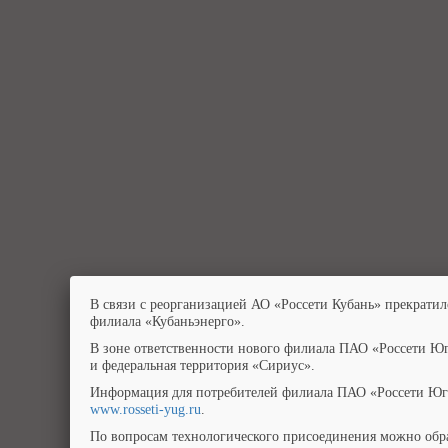
В связи с реорганизацией АО «Россети Кубань» прекратил
филиала «Кубаньэнерго».
В зоне ответственности нового филиала ПАО «Россети Юг
и федеральная территория «Сириус».
Информация для потребителей филиала ПАО «Россети Юг»
www.rosseti-yug.ru
.
По вопросам технологического присоединения можно обра