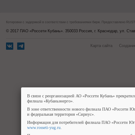
Котировки с задержкой в соответствии с требованиями бирж. Предоставлено RU
© 2017 ПАО «Россети Кубань». 350033 Россия, г. Краснодар, ул. Ста
Карта сайта
Создани
В связи с реорганизацией АО «Россети Кубань» прекратил
филиала «Кубаньэнерго».
В зоне ответственности нового филиала ПАО «Россети Юг
и федеральная территория «Сириус».
Информация для потребителей филиала ПАО «Россети Юг»
www.rosseti-yug.ru
.