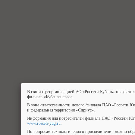
В связи с реорганизацией АО «Россети Кубань» прекратил
филиала «Кубаньэнерго».
В зоне ответственности нового филиала ПАО «Россети Юг
и федеральная территория «Сириус».
Информация для потребителей филиала ПАО «Россети Юг»
www.rosseti-yug.ru
.
По вопросам технологического присоединения можно обра