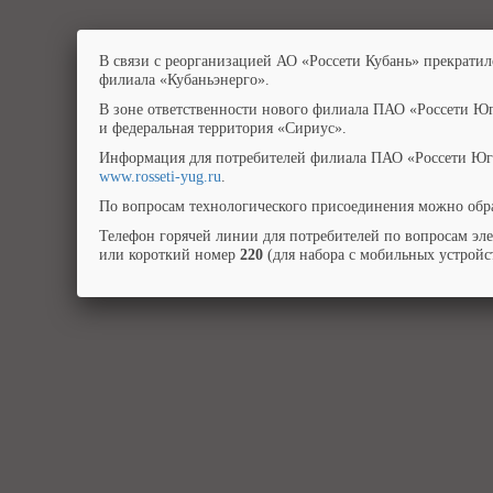
В связи с реорганизацией АО «Россети Кубань» прекратил
филиала «Кубаньэнерго».
В зоне ответственности нового филиала ПАО «Россети Юг
и федеральная территория «Сириус».
Информация для потребителей филиала ПАО «Россети Юг»
www.rosseti-yug.ru
.
По вопросам технологического присоединения можно обра
Телефон горячей линии для потребителей по вопросам эл
или короткий номер
220
(для набора с мобильных устройст