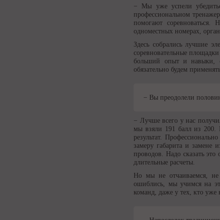
− Мы уже успели убедитьс
профессиональном тренажер
помогают соревноваться. 
одноместных номерах, орган
Здесь собрались лучшие эл
соревновательные площадки 
больший опыт и навыки, о
обязательно будем применят
− Вы преодолели половин
− Лучше всего у нас получи
мы взяли 191 балл из 200.
результат. Профессионально
замеру габарита и замене 
проводов. Надо сказать это
длительные расчеты.
Но мы не отчаиваемся, не
ошиблись, мы учимся на эт
команд, даже у тех, кто уж