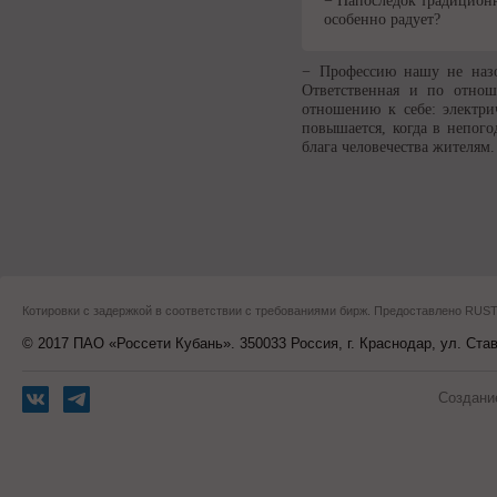
− Напоследок традиционн
особенно радует?
− Профессию нашу не назов
Ответственная и по отнош
отношению к себе: электр
повышается, когда в непого
блага человечества жителям.
Котировки с задержкой в соответствии с требованиями бирж. Предоставлено RU
© 2017 ПАО «Россети Кубань». 350033 Россия, г. Краснодар, ул. Ста
Создани