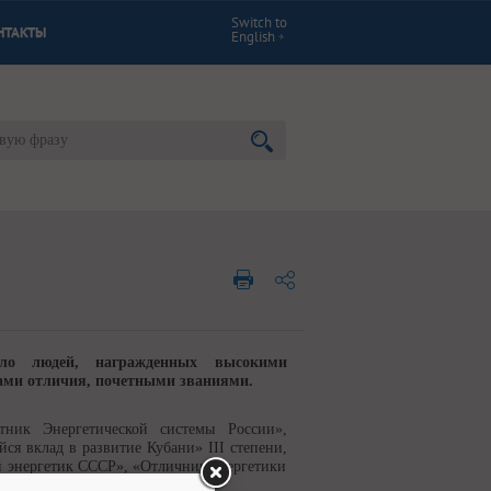
Switch to
НТАКТЫ
English
ало людей, награжденных высокими
ами отличия, почетными званиями.
ник Энергетической системы России»,
я вклад в развитие Кубани» III степени,
й энергетик СССР», «Отличник энергетики
го РФ.