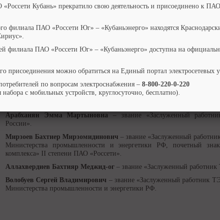
О «Россети Кубань» прекратило свою деятельность и присоединено к ПАО
Заплавнов Николай Петрович
– звание «Почетный энергетик Мин
РФ», награжден Почетной грамотой Министерства промышленности и 
ого филиала ПАО «Россети Юг» – «Кубаньэнерго» находятся Краснодарск
Долженко Николай Александрович
– звание «Почетный работник
Сириус».
Министерства энергетики России.
ей филиала ПАО «Россети Юг» – «Кубаньэнерго» доступна на официальн
Теняков Николай Васильевич
- звание «Почетный работник т
Министерства энергетики России.
го присоединения можно обратиться на Единый портал электросетевых 
Олейников Борис Григорьевич
– звание «Заслуженный работник Ми
потребителей по вопросам электроснабжения –
8-800-220-0-220
Колтыков Владимир Сергеевич
– звание «Почетный энергетик Минис
 набора с мобильных устройств, круглосуточно, бесплатно).
Токарева Ирина Викторовна
– звание «Почетный энергетик Министе
Арабханян Эмма Мартыновна
– звание «Заслуженный работни
России».
Мирзоев Бахтиер Мирзомидинович
– звание «Заслуженный работник
Министерства промышленности и энергетики РФ, почетный знак 
комплекса» II степени ПАО «Россети».
Аллахвердиев Бахтияр Меджид-ог
– звание «Заслуженный работник
Волобуев Сергей Владимирович
– звание «Заслуженный работник ТЭ
Министерства промышленности и энергетики РФ.