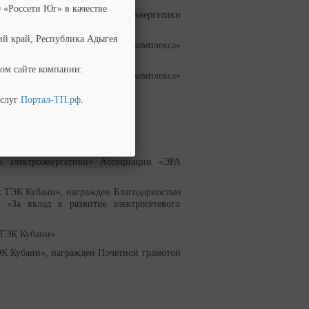
 «Россети Юг» в качестве
истерства промышленности и энергетики
энергетики РФ.
ий край, Республика Адыгея
 топливно-энергетического комплекса»
ом сайте компании:
опливно-энергетического комплекса»
услуг
Портал-ТП.рф
.
нтопэнерго РФ».
терства энергетики РФ».
рства энергетики РФ».
к электроэнергетики» Ассоциации «ЭРА
 ТЭК Кубани», награжден Благодарностью
«За вклад в развитие электросетевого
 ТЭК Кубани».
К Кубани», награжден Почетной грамотой