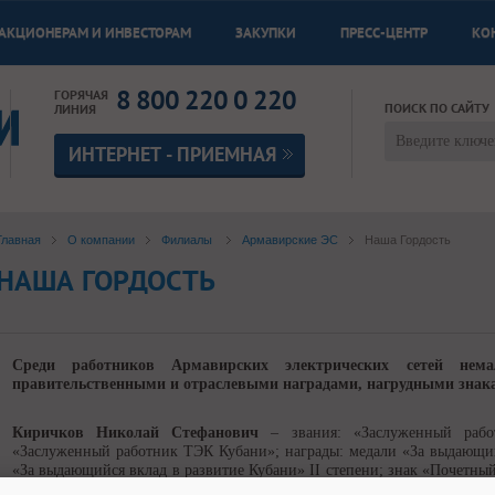
АКЦИОНЕРАМ И ИНВЕСТОРАМ
ЗАКУПКИ
ПРЕСС-ЦЕНТР
КО
8 800 220 0 220
ГОРЯЧАЯ
ПОИСК ПО САЙТУ
ЛИНИЯ
ИНТЕРНЕТ - ПРИЕМНАЯ
Главная
О компании
Филиалы
Армавирские ЭС
Наша Гордость
НАША ГОРДОСТЬ
Среди работников Армавирских электрических сетей нем
правительственными и отраслевыми наградами, нагрудными знак
Киричков Николай Стефанович
– звания: «Заслуженный работ
«Заслуженный работник ТЭК Кубани»; награды: медали «За выдающийс
«За выдающийся вклад в развитие Кубани» II степени; знак «Почетны
и электрификации СССР», награжден Почетной грамотой Минтопэнер