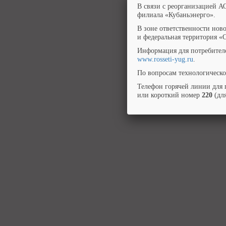
В связи с реорганизацией А
филиала «Кубаньэнерго».
В зоне ответственности нов
и федеральная территория «
Информация для потребител
www.rosseti-yug.ru
.
По вопросам технологическо
Телефон горячей линии для 
или короткий номер
220
(для