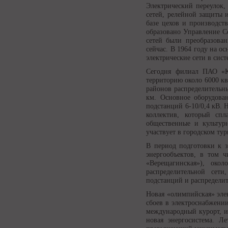
Электрический переулок,
сетей, релейной защиты 
базе цехов и производст
образовано Управление Со
сетей были преобразован
сейчас. В 1964 году на о
электрические сети в сис
Сегодня филиал ПАО «Ку
территорию около 6000 кв
районов распределительн
км. Основное оборудова
подстанций 6-10/0,4 кВ.
коллектив, который спл
общественные и культур
участвует в городском ту
В период подготовки к 
энергообъектов, в том ч
«Верещагинская»), ок
распределительной сети
подстанций и распредели
Новая «олимпийская» эле
сбоев в электроснабжени
международный курорт, и 
новая энергосистема. Л