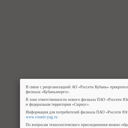
В связи с реорганизацией АО «Россети Кубань» прекратил
филиала «Кубаньэнерго».
В зоне ответственности нового филиала ПАО «Россети Юг
и федеральная территория «Сириус».
Информация для потребителей филиала ПАО «Россети Юг»
www.rosseti-yug.ru
.
По вопросам технологического присоединения можно обра