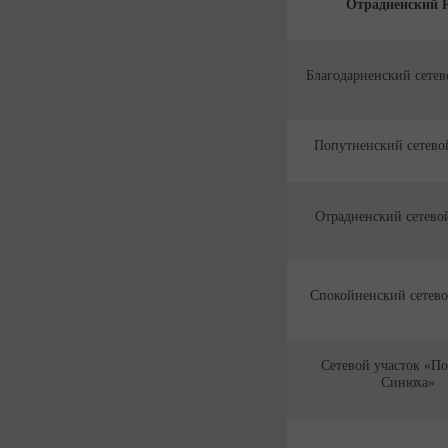
Отрадненский 
Благодарненский сетев
Попутненский сетево
Отрадненский сетево
Спокойненский сетево
Сетевой участок «П
Синюха»