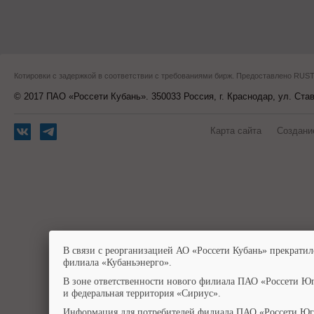
Котировки с задержкой в соответствии с требованиями бирж. Предоставлено RU
© 2017 ПАО «Россети Кубань». 350033 Россия, г. Краснодар, ул. Ста
Карта сайта
Создани
В связи с реорганизацией АО «Россети Кубань» прекратил
филиала «Кубаньэнерго».
В зоне ответственности нового филиала ПАО «Россети Юг
и федеральная территория «Сириус».
Информация для потребителей филиала ПАО «Россети Юг»