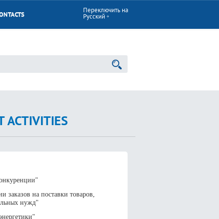
Переключить на
ONTACTS
Русский
ACTIVITIES
конкуренции"
и заказов на поставки товаров,
альных нужд"
энергетики"